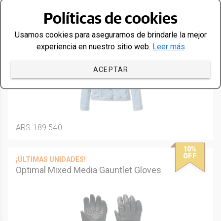
OFF
¡ÚLTIMAS UNIDADES!
Políticas de cookies
Women's Silver Wing Stretch Denim
Jacket - Light Indigo
Usamos cookies para asegurarnos de brindarle la mejor
experiencia en nuestro sitio web.
Leer más
ACEPTAR
ARS 189.540
10%
OFF
¡ÚLTIMAS UNIDADES!
Optimal Mixed Media Gauntlet Gloves